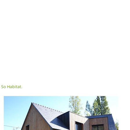
c
So Habitat.